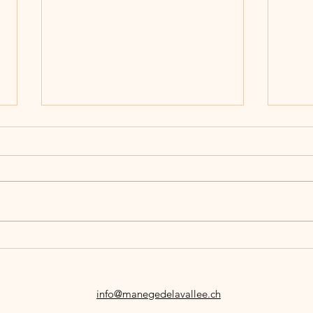
BON
Le cheval, mon élève ou mon
maître?
info@manegedelavallee.ch