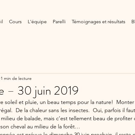
il
Cours
L'équipe
Parelli
Témoignages et résultats
B
1 min de lecture
 – 30 juin 2019
e soleil et pluie, un beau temps pour la nature!  Monter 
régal.  De la chaleur sans les insectes.  Oui, parfois il faut
milieu de balade, mais c’est tellement beau de profiter d
son cheval au milieu de la forêt…
nnée est prévue le dimanche 30 juin prochain, il reste 