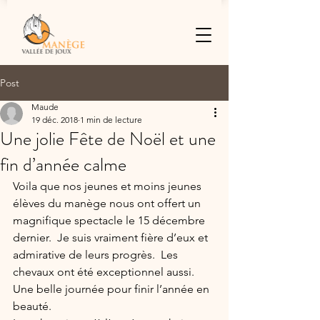
Post
Maude
19 déc. 2018
1 min de lecture
Une jolie Fête de Noël et une
fin d’année calme
Voila que nos jeunes et moins jeunes 
élèves du manège nous ont offert un 
magnifique spectacle le 15 décembre 
dernier.  Je suis vraiment fière d’eux et 
admirative de leurs progrès.  Les 
chevaux ont été exceptionnel aussi.  
Une belle journée pour finir l’année en 
beauté.