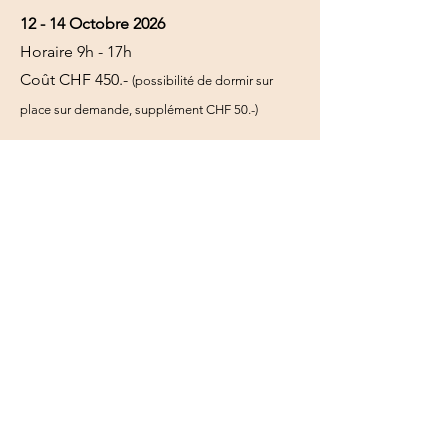
12 - 14 Octobre 2026
Horaire 9h - 17h
Coût CHF 450.-
(possibilité de dormir sur
place sur demande, supplément CHF 50.-)
Camp enfants 8 - 15 ans