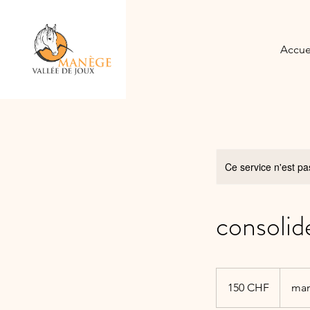
Accue
Ce service n'est pa
consolide
150
francs
150 CHF
man
suisses