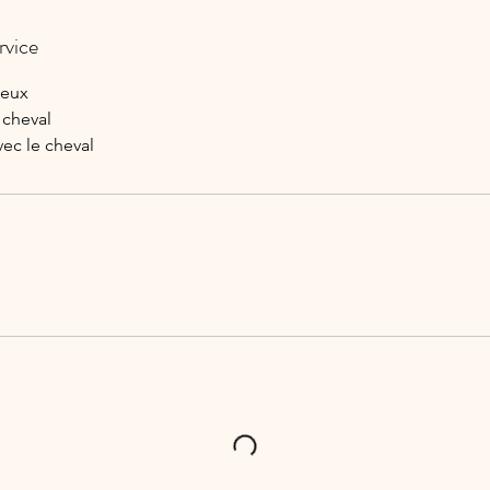
rvice
jeux
 cheval
vec le cheval