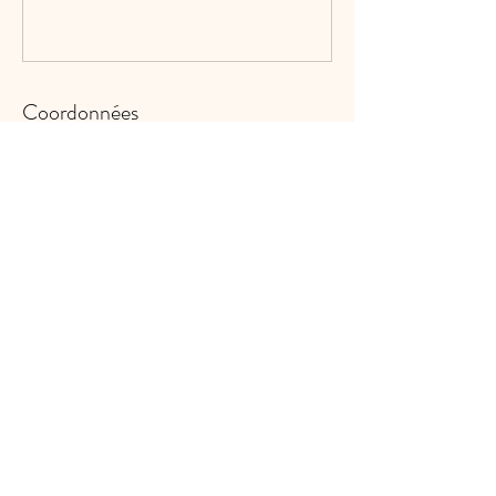
Coordonnées
Manège de la Vallée, Bas des
Bioux, L'Abbaye, Switzerland
Bas des Bioux 7, 1346
L'Abbaye, Suisse
info@manegedelavallee.ch